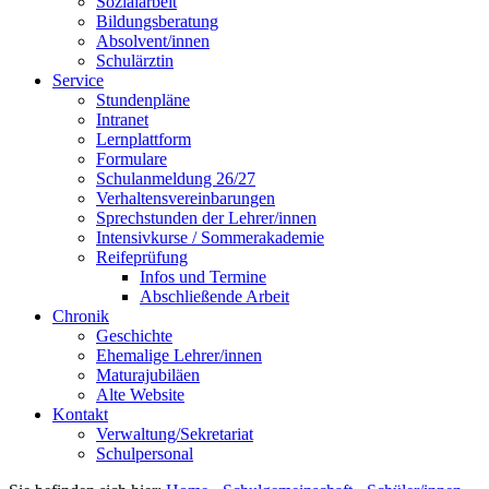
Sozialarbeit
Bildungsberatung
Absolvent/innen
Schulärztin
Service
Stundenpläne
Intranet
Lernplattform
Formulare
Schulanmeldung 26/27
Verhaltensvereinbarungen
Sprechstunden der Lehrer/innen
Intensivkurse / Sommerakademie
Reifeprüfung
Infos und Termine
Abschließende Arbeit
Chronik
Geschichte
Ehemalige Lehrer/innen
Maturajubiläen
Alte Website
Kontakt
Verwaltung/Sekretariat
Schulpersonal