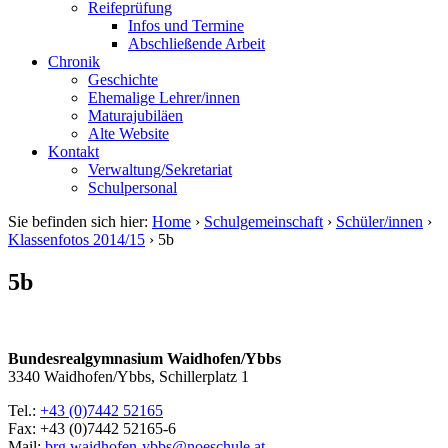
Reifeprüfung
Infos und Termine
Abschließende Arbeit
Chronik
Geschichte
Ehemalige Lehrer/innen
Maturajubiläen
Alte Website
Kontakt
Verwaltung/Sekretariat
Schulpersonal
Sie befinden sich hier:
Home
›
Schulgemeinschaft
›
Schüler/innen
›
Klassenfotos 2014/15
›
5b
5b
Bundesrealgymnasium Waidhofen/Ybbs
3340 Waidhofen/Ybbs, Schillerplatz 1
Tel.:
+43 (0)7442 52165
Fax: +43 (0)7442 52165-6
Mail:
brg.waidhofen-ybbs@noeschule.at