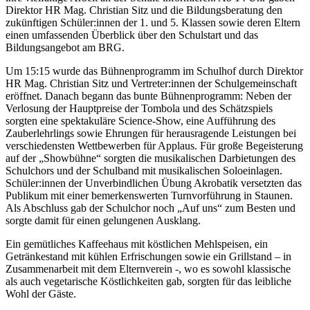
Direktor HR Mag. Christian Sitz und die Bildungsberatung den
zukünftigen Schüler:innen der 1. und 5. Klassen sowie deren Eltern
einen umfassenden Überblick über den Schulstart und das
Bildungsangebot am BRG.
Um 15:15 wurde das Bühnenprogramm im Schulhof durch Direktor
HR Mag. Christian Sitz und Vertreter:innen der Schulgemeinschaft
eröffnet. Danach begann das bunte Bühnenprogramm: Neben der
Verlosung der Hauptpreise der Tombola und des Schätzspiels
sorgten eine spektakuläre Science-Show, eine Aufführung des
Zauberlehrlings sowie Ehrungen für herausragende Leistungen bei
verschiedensten Wettbewerben für Applaus. Für große Begeisterung
auf der „Showbühne“ sorgten die musikalischen Darbietungen des
Schulchors und der Schulband mit musikalischen Soloeinlagen.
Schüler:innen der Unverbindlichen Übung Akrobatik versetzten das
Publikum mit einer bemerkenswerten Turnvorführung in Staunen.
Als Abschluss gab der Schulchor noch „Auf uns“ zum Besten und
sorgte damit für einen gelungenen Ausklang.
Ein gemütliches Kaffeehaus mit köstlichen Mehlspeisen, ein
Getränkestand mit kühlen Erfrischungen sowie ein Grillstand – in
Zusammenarbeit mit dem Elternverein -, wo es sowohl klassische
als auch vegetarische Köstlichkeiten gab, sorgten für das leibliche
Wohl der Gäste.