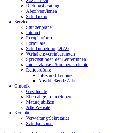
Sozialarbeit
Bildungsberatung
Absolvent/innen
Schulärztin
Service
Stundenpläne
Intranet
Lernplattform
Formulare
Schulanmeldung 26/27
Verhaltensvereinbarungen
Sprechstunden der Lehrer/innen
Intensivkurse / Sommerakademie
Reifeprüfung
Infos und Termine
Abschließende Arbeit
Chronik
Geschichte
Ehemalige Lehrer/innen
Maturajubiläen
Alte Website
Kontakt
Verwaltung/Sekretariat
Schulpersonal