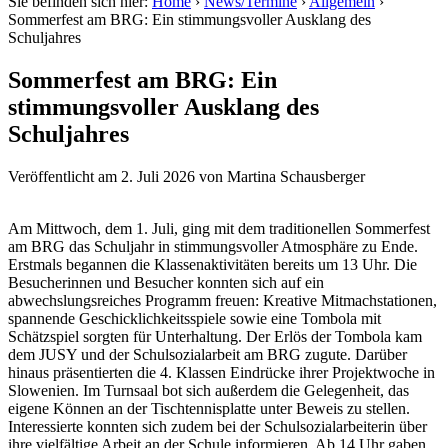
Sie befinden sich hier:
Home
›
News/Termine
›
Allgemein
›
Sommerfest am BRG: Ein stimmungsvoller Ausklang des
Schuljahres
Sommerfest am BRG: Ein
stimmungsvoller Ausklang des
Schuljahres
Veröffentlicht am
2. Juli 2026
von
Martina Schausberger
Am Mittwoch, dem 1. Juli, ging mit dem traditionellen Sommerfest
am BRG das Schuljahr in stimmungsvoller Atmosphäre zu Ende.
Erstmals begannen die Klassenaktivitäten bereits um 13 Uhr. Die
Besucherinnen und Besucher konnten sich auf ein
abwechslungsreiches Programm freuen: Kreative Mitmachstationen,
spannende Geschicklichkeitsspiele sowie eine Tombola mit
Schätzspiel sorgten für Unterhaltung. Der Erlös der Tombola kam
dem JUSY und der Schulsozialarbeit am BRG zugute. Darüber
hinaus präsentierten die 4. Klassen Eindrücke ihrer Projektwoche in
Slowenien. Im Turnsaal bot sich außerdem die Gelegenheit, das
eigene Können an der Tischtennisplatte unter Beweis zu stellen.
Interessierte konnten sich zudem bei der Schulsozialarbeiterin über
ihre vielfältige Arbeit an der Schule informieren. Ab 14 Uhr gaben