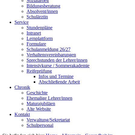
Sozialarbeit
Bildungsberatung
Absolvent/innen
Schulärztin
Service
Stundenpläne
Intranet
Lernplattform
Formulare
Schulanmeldung 26/27
Verhaltensvereinbarungen
Sprechstunden der Lehrer/innen
Intensivkurse / Sommerakademie
Reifeprüfung
Infos und Termine
Abschließende Arbeit
Chronik
Geschichte
Ehemalige Lehrer/innen
Maturajubiläen
Alte Website
Kontakt
Verwaltung/Sekretariat
Schulpersonal