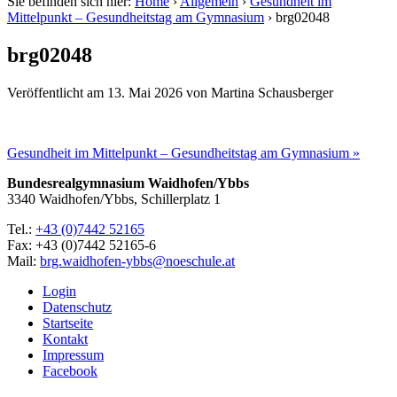
Sie befinden sich hier:
Home
›
Allgemein
›
Gesundheit im
Mittelpunkt – Gesundheitstag am Gymnasium
›
brg02048
brg02048
Veröffentlicht am
13. Mai 2026
von
Martina Schausberger
Gesundheit im Mittelpunkt – Gesundheitstag am Gymnasium »
Bundesrealgymnasium Waidhofen/Ybbs
3340 Waidhofen/Ybbs, Schillerplatz 1
Tel.:
+43 (0)7442 52165
Fax: +43 (0)7442 52165-6
Mail:
brg.waidhofen-ybbs@noeschule.at
Login
Datenschutz
Startseite
Kontakt
Impressum
Facebook