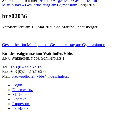
Sie befinden sich hier:
Home
›
Allgemein
›
Gesundheit im
Mittelpunkt – Gesundheitstag am Gymnasium
›
brg02036
brg02036
Veröffentlicht am
13. Mai 2026
von
Martina Schausberger
Gesundheit im Mittelpunkt – Gesundheitstag am Gymnasium »
Bundesrealgymnasium Waidhofen/Ybbs
3340 Waidhofen/Ybbs, Schillerplatz 1
Tel.:
+43 (0)7442 52165
Fax: +43 (0)7442 52165-6
Mail:
brg.waidhofen-ybbs@noeschule.at
Login
Datenschutz
Startseite
Kontakt
Impressum
Facebook