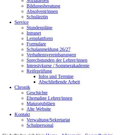
Sozialarbeit
Bildungsberatung
Absolvent/innen
Schulärztin
Service
Stundenpläne
Intranet
Lernplattform
Formulare
Schulanmeldung 26/27
Verhaltensvereinbarungen
Sprechstunden der Lehrer/innen
Intensivkurse / Sommerakademie
Reifeprüfung
Infos und Termine
Abschließende Arbeit
Chronik
Geschichte
Ehemalige Lehrer/innen
Maturajubiläen
Alte Website
Kontakt
Verwaltung/Sekretariat
Schulpersonal