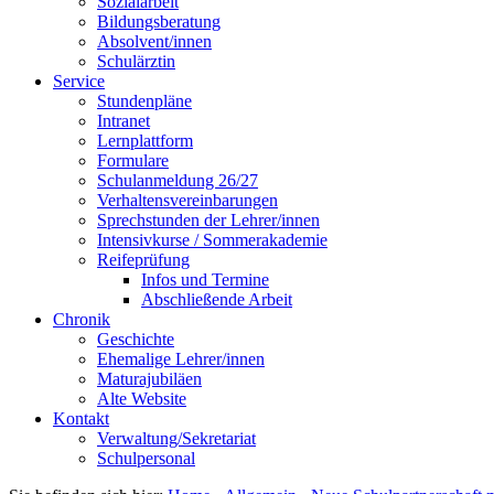
Sozialarbeit
Bildungsberatung
Absolvent/innen
Schulärztin
Service
Stundenpläne
Intranet
Lernplattform
Formulare
Schulanmeldung 26/27
Verhaltensvereinbarungen
Sprechstunden der Lehrer/innen
Intensivkurse / Sommerakademie
Reifeprüfung
Infos und Termine
Abschließende Arbeit
Chronik
Geschichte
Ehemalige Lehrer/innen
Maturajubiläen
Alte Website
Kontakt
Verwaltung/Sekretariat
Schulpersonal