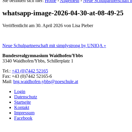
Sie befinden sich hier:
Home
›
Allgemein
›
Neue Schulpartnerschaft
whatsapp-image-2026-04-30-at-08-49-25
Veröffentlicht am
30. April 2026
von
Lisa Pieber
Neue Schulpartnerschaft mit simplystrong by UNIQA »
Bundesrealgymnasium Waidhofen/Ybbs
3340 Waidhofen/Ybbs, Schillerplatz 1
Tel.:
+43 (0)7442 52165
Fax: +43 (0)7442 52165-6
Mail:
brg.waidhofen-ybbs@noeschule.at
Login
Datenschutz
Startseite
Kontakt
Impressum
Facebook