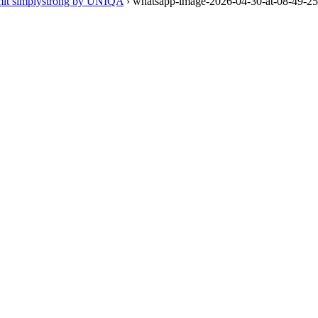
 mit simplystrong by UNIQA
›
whatsapp-image-2026-04-30-at-08-49-25