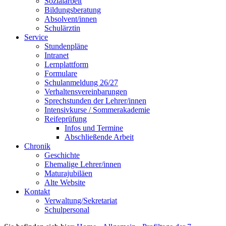
Sozialarbeit
Bildungsberatung
Absolvent/innen
Schulärztin
Service
Stundenpläne
Intranet
Lernplattform
Formulare
Schulanmeldung 26/27
Verhaltensvereinbarungen
Sprechstunden der Lehrer/innen
Intensivkurse / Sommerakademie
Reifeprüfung
Infos und Termine
Abschließende Arbeit
Chronik
Geschichte
Ehemalige Lehrer/innen
Maturajubiläen
Alte Website
Kontakt
Verwaltung/Sekretariat
Schulpersonal