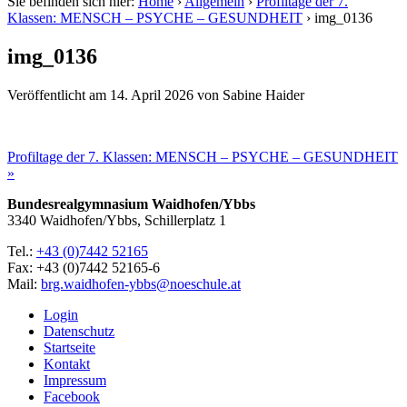
Sie befinden sich hier:
Home
›
Allgemein
›
Profiltage der 7.
Klassen: MENSCH – PSYCHE – GESUNDHEIT
›
img_0136
img_0136
Veröffentlicht am
14. April 2026
von
Sabine Haider
Profiltage der 7. Klassen: MENSCH – PSYCHE – GESUNDHEIT
»
Bundesrealgymnasium Waidhofen/Ybbs
3340 Waidhofen/Ybbs, Schillerplatz 1
Tel.:
+43 (0)7442 52165
Fax: +43 (0)7442 52165-6
Mail:
brg.waidhofen-ybbs@noeschule.at
Login
Datenschutz
Startseite
Kontakt
Impressum
Facebook