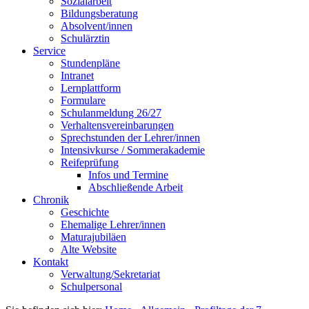
Sozialarbeit
Bildungsberatung
Absolvent/innen
Schulärztin
Service
Stundenpläne
Intranet
Lernplattform
Formulare
Schulanmeldung 26/27
Verhaltensvereinbarungen
Sprechstunden der Lehrer/innen
Intensivkurse / Sommerakademie
Reifeprüfung
Infos und Termine
Abschließende Arbeit
Chronik
Geschichte
Ehemalige Lehrer/innen
Maturajubiläen
Alte Website
Kontakt
Verwaltung/Sekretariat
Schulpersonal