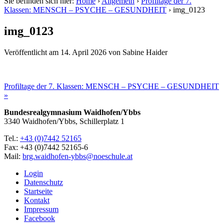
Sie befinden sich hier:
Home
›
Allgemein
›
Profiltage der 7.
Klassen: MENSCH – PSYCHE – GESUNDHEIT
›
img_0123
img_0123
Veröffentlicht am
14. April 2026
von
Sabine Haider
Profiltage der 7. Klassen: MENSCH – PSYCHE – GESUNDHEIT
»
Bundesrealgymnasium Waidhofen/Ybbs
3340 Waidhofen/Ybbs, Schillerplatz 1
Tel.:
+43 (0)7442 52165
Fax: +43 (0)7442 52165-6
Mail:
brg.waidhofen-ybbs@noeschule.at
Login
Datenschutz
Startseite
Kontakt
Impressum
Facebook