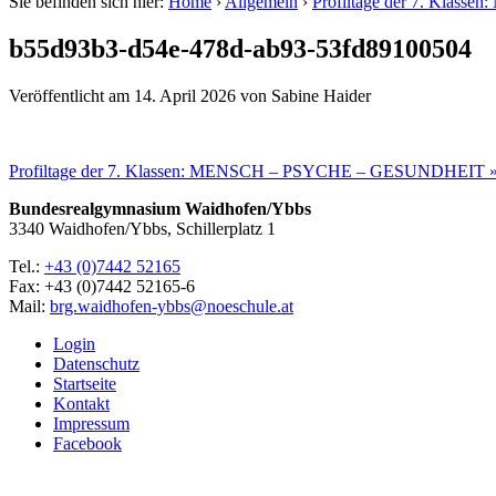
Sie befinden sich hier:
Home
›
Allgemein
›
Profiltage der 7. Kla
b55d93b3-d54e-478d-ab93-53fd89100504
Veröffentlicht am
14. April 2026
von
Sabine Haider
Profiltage der 7. Klassen: MENSCH – PSYCHE – GESUNDHEIT 
Bundesrealgymnasium Waidhofen/Ybbs
3340 Waidhofen/Ybbs, Schillerplatz 1
Tel.:
+43 (0)7442 52165
Fax: +43 (0)7442 52165-6
Mail:
brg.waidhofen-ybbs@noeschule.at
Login
Datenschutz
Startseite
Kontakt
Impressum
Facebook