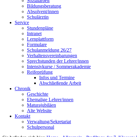
Sozialarbeit
Bildungsberatung
Absolvent/innen
Schulärztin
Service
Stundenpläne
Intranet
Lernplattform
Formulare
Schulanmeldung 26/27
Verhaltensvereinbarungen
Sprechstunden der Lehrer/innen
Intensivkurse / Sommerakademie
Reifeprüfung
Infos und Termine
Abschließende Arbeit
Chronik
Geschichte
Ehemalige Lehrer/innen
Maturajubiläen
Alte Website
Kontakt
Verwaltung/Sekretariat
Schulpersonal