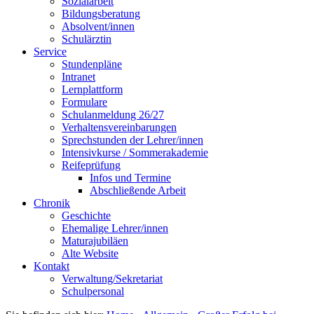
Sozialarbeit
Bildungsberatung
Absolvent/innen
Schulärztin
Service
Stundenpläne
Intranet
Lernplattform
Formulare
Schulanmeldung 26/27
Verhaltensvereinbarungen
Sprechstunden der Lehrer/innen
Intensivkurse / Sommerakademie
Reifeprüfung
Infos und Termine
Abschließende Arbeit
Chronik
Geschichte
Ehemalige Lehrer/innen
Maturajubiläen
Alte Website
Kontakt
Verwaltung/Sekretariat
Schulpersonal