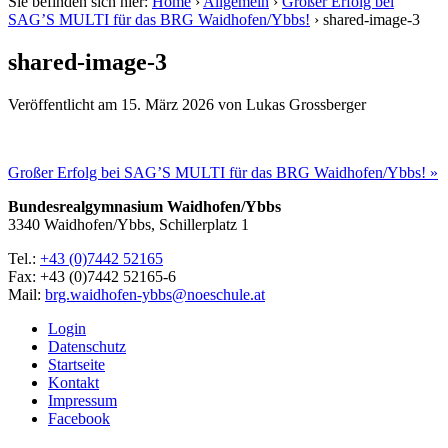
Sie befinden sich hier:
Home
›
Allgemein
›
Großer Erfolg bei
SAG’S MULTI für das BRG Waidhofen/Ybbs!
›
shared-image-3
shared-image-3
Veröffentlicht am
15. März 2026
von
Lukas Grossberger
Großer Erfolg bei SAG’S MULTI für das BRG Waidhofen/Ybbs! »
Bundesrealgymnasium Waidhofen/Ybbs
3340 Waidhofen/Ybbs, Schillerplatz 1
Tel.:
+43 (0)7442 52165
Fax: +43 (0)7442 52165-6
Mail:
brg.waidhofen-ybbs@noeschule.at
Login
Datenschutz
Startseite
Kontakt
Impressum
Facebook