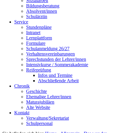
Sozialarbeit
Bildungsberatung
Absolvent/innen
Schulärztin
Service
Stundenpläne
Intranet
Lernplattform
Formulare
Schulanmeldung 26/27
Verhaltensvereinbarungen
Sprechstunden der Lehrer/innen
Intensivkurse / Sommerakademie
Reifeprüfung
Infos und Termine
Abschließende Arbeit
Chronik
Geschichte
Ehemalige Lehrer/innen
Maturajubiläen
Alte Website
Kontakt
Verwaltung/Sekretariat
Schulpersonal