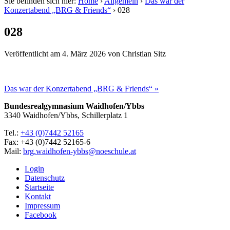
Sie befinden sich hier:
Home
›
Allgemein
›
Das war der
Konzertabend „BRG & Friends“
›
028
028
Veröffentlicht am
4. März 2026
von
Christian Sitz
Das war der Konzertabend „BRG & Friends“ »
Bundesrealgymnasium Waidhofen/Ybbs
3340 Waidhofen/Ybbs, Schillerplatz 1
Tel.:
+43 (0)7442 52165
Fax: +43 (0)7442 52165-6
Mail:
brg.waidhofen-ybbs@noeschule.at
Login
Datenschutz
Startseite
Kontakt
Impressum
Facebook