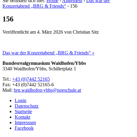
Sie befinden sich hier:
Home
›
Allgemein
›
Das war der
Konzertabend „BRG & Friends“
›
156
156
Veröffentlicht am
4. März 2026
von
Christian Sitz
Das war der Konzertabend „BRG & Friends“ »
Bundesrealgymnasium Waidhofen/Ybbs
3340 Waidhofen/Ybbs, Schillerplatz 1
Tel.:
+43 (0)7442 52165
Fax: +43 (0)7442 52165-6
Mail:
brg.waidhofen-ybbs@noeschule.at
Login
Datenschutz
Startseite
Kontakt
Impressum
Facebook