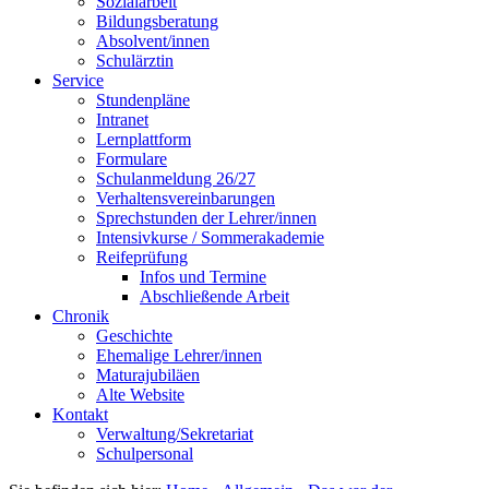
Sozialarbeit
Bildungsberatung
Absolvent/innen
Schulärztin
Service
Stundenpläne
Intranet
Lernplattform
Formulare
Schulanmeldung 26/27
Verhaltensvereinbarungen
Sprechstunden der Lehrer/innen
Intensivkurse / Sommerakademie
Reifeprüfung
Infos und Termine
Abschließende Arbeit
Chronik
Geschichte
Ehemalige Lehrer/innen
Maturajubiläen
Alte Website
Kontakt
Verwaltung/Sekretariat
Schulpersonal