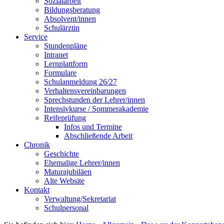
Sozialarbeit
Bildungsberatung
Absolvent/innen
Schulärztin
Service
Stundenpläne
Intranet
Lernplattform
Formulare
Schulanmeldung 26/27
Verhaltensvereinbarungen
Sprechstunden der Lehrer/innen
Intensivkurse / Sommerakademie
Reifeprüfung
Infos und Termine
Abschließende Arbeit
Chronik
Geschichte
Ehemalige Lehrer/innen
Maturajubiläen
Alte Website
Kontakt
Verwaltung/Sekretariat
Schulpersonal