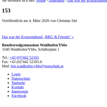
Sie befinden sich hier:
Home
›
Allgemein
›
Das war der Konzertabe
153
Veröffentlicht am
4. März 2026
von
Christian Sitz
Das war der Konzertabend „BRG & Friends“ »
Bundesrealgymnasium Waidhofen/Ybbs
3340 Waidhofen/Ybbs, Schillerplatz 1
Tel.:
+43 (0)7442 52165
Fax: +43 (0)7442 52165-6
Mail:
brg.waidhofen-ybbs@noeschule.at
Login
Datenschutz
Startseite
Kontakt
Impressum
Facebook