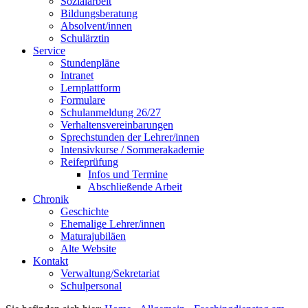
Sozialarbeit
Bildungsberatung
Absolvent/innen
Schulärztin
Service
Stundenpläne
Intranet
Lernplattform
Formulare
Schulanmeldung 26/27
Verhaltensvereinbarungen
Sprechstunden der Lehrer/innen
Intensivkurse / Sommerakademie
Reifeprüfung
Infos und Termine
Abschließende Arbeit
Chronik
Geschichte
Ehemalige Lehrer/innen
Maturajubiläen
Alte Website
Kontakt
Verwaltung/Sekretariat
Schulpersonal