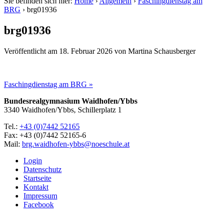
Sie befinden sich hier:
Home
›
Allgemein
›
Faschingdienstag am
BRG
›
brg01936
brg01936
Veröffentlicht am
18. Februar 2026
von
Martina Schausberger
Faschingdienstag am BRG »
Bundesrealgymnasium Waidhofen/Ybbs
3340 Waidhofen/Ybbs, Schillerplatz 1
Tel.:
+43 (0)7442 52165
Fax: +43 (0)7442 52165-6
Mail:
brg.waidhofen-ybbs@noeschule.at
Login
Datenschutz
Startseite
Kontakt
Impressum
Facebook