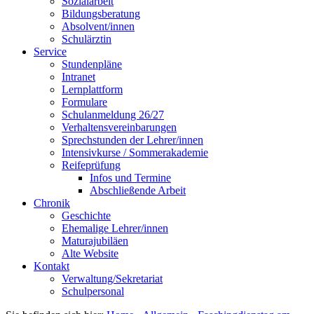
Sozialarbeit
Bildungsberatung
Absolvent/innen
Schulärztin
Service
Stundenpläne
Intranet
Lernplattform
Formulare
Schulanmeldung 26/27
Verhaltensvereinbarungen
Sprechstunden der Lehrer/innen
Intensivkurse / Sommerakademie
Reifeprüfung
Infos und Termine
Abschließende Arbeit
Chronik
Geschichte
Ehemalige Lehrer/innen
Maturajubiläen
Alte Website
Kontakt
Verwaltung/Sekretariat
Schulpersonal