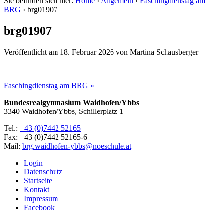
Sie befinden sich hier:
Home
›
Allgemein
›
Faschingdienstag am
BRG
›
brg01907
brg01907
Veröffentlicht am
18. Februar 2026
von
Martina Schausberger
Faschingdienstag am BRG »
Bundesrealgymnasium Waidhofen/Ybbs
3340 Waidhofen/Ybbs, Schillerplatz 1
Tel.:
+43 (0)7442 52165
Fax: +43 (0)7442 52165-6
Mail:
brg.waidhofen-ybbs@noeschule.at
Login
Datenschutz
Startseite
Kontakt
Impressum
Facebook