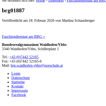
Sie befinden sich hier:
Home
›
Allgemein
›
Faschingdienstag am BR
brg01887
Veröffentlicht am
18. Februar 2026
von
Martina Schausberger
Faschingdienstag am BRG »
Bundesrealgymnasium Waidhofen/Ybbs
3340 Waidhofen/Ybbs, Schillerplatz 1
Tel.:
+43 (0)7442 52165
Fax: +43 (0)7442 52165-6
Mail:
brg.waidhofen-ybbs@noeschule.at
Login
Datenschutz
Startseite
Kontakt
Impressum
Facebook