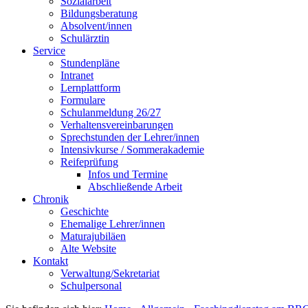
Sozialarbeit
Bildungsberatung
Absolvent/innen
Schulärztin
Service
Stundenpläne
Intranet
Lernplattform
Formulare
Schulanmeldung 26/27
Verhaltensvereinbarungen
Sprechstunden der Lehrer/innen
Intensivkurse / Sommerakademie
Reifeprüfung
Infos und Termine
Abschließende Arbeit
Chronik
Geschichte
Ehemalige Lehrer/innen
Maturajubiläen
Alte Website
Kontakt
Verwaltung/Sekretariat
Schulpersonal