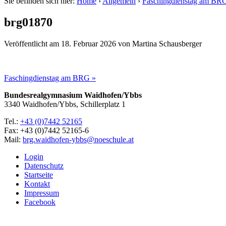
Sie befinden sich hier:
Home
›
Allgemein
›
Faschingdienstag am BR
brg01870
Veröffentlicht am
18. Februar 2026
von
Martina Schausberger
Faschingdienstag am BRG »
Bundesrealgymnasium Waidhofen/Ybbs
3340 Waidhofen/Ybbs, Schillerplatz 1
Tel.:
+43 (0)7442 52165
Fax: +43 (0)7442 52165-6
Mail:
brg.waidhofen-ybbs@noeschule.at
Login
Datenschutz
Startseite
Kontakt
Impressum
Facebook