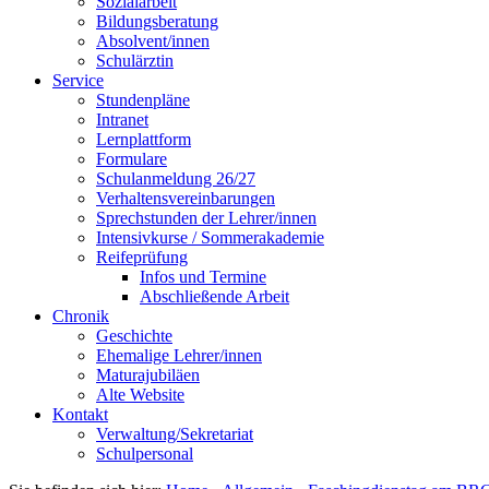
Sozialarbeit
Bildungsberatung
Absolvent/innen
Schulärztin
Service
Stundenpläne
Intranet
Lernplattform
Formulare
Schulanmeldung 26/27
Verhaltensvereinbarungen
Sprechstunden der Lehrer/innen
Intensivkurse / Sommerakademie
Reifeprüfung
Infos und Termine
Abschließende Arbeit
Chronik
Geschichte
Ehemalige Lehrer/innen
Maturajubiläen
Alte Website
Kontakt
Verwaltung/Sekretariat
Schulpersonal