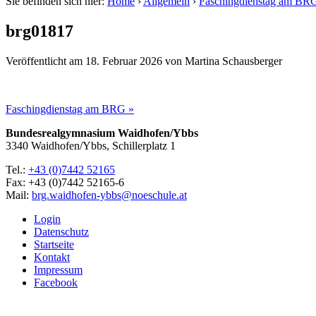
Sie befinden sich hier:
Home
›
Allgemein
›
Faschingdienstag am BR
brg01817
Veröffentlicht am
18. Februar 2026
von
Martina Schausberger
Faschingdienstag am BRG »
Bundesrealgymnasium Waidhofen/Ybbs
3340 Waidhofen/Ybbs, Schillerplatz 1
Tel.:
+43 (0)7442 52165
Fax: +43 (0)7442 52165-6
Mail:
brg.waidhofen-ybbs@noeschule.at
Login
Datenschutz
Startseite
Kontakt
Impressum
Facebook