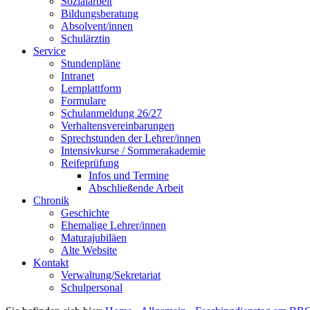
Sozialarbeit
Bildungsberatung
Absolvent/innen
Schulärztin
Service
Stundenpläne
Intranet
Lernplattform
Formulare
Schulanmeldung 26/27
Verhaltensvereinbarungen
Sprechstunden der Lehrer/innen
Intensivkurse / Sommerakademie
Reifeprüfung
Infos und Termine
Abschließende Arbeit
Chronik
Geschichte
Ehemalige Lehrer/innen
Maturajubiläen
Alte Website
Kontakt
Verwaltung/Sekretariat
Schulpersonal