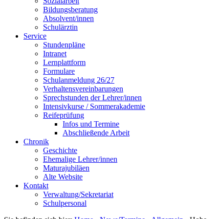
Sozialarbeit
Bildungsberatung
Absolvent/innen
Schulärztin
Service
Stundenpläne
Intranet
Lernplattform
Formulare
Schulanmeldung 26/27
Verhaltensvereinbarungen
Sprechstunden der Lehrer/innen
Intensivkurse / Sommerakademie
Reifeprüfung
Infos und Termine
Abschließende Arbeit
Chronik
Geschichte
Ehemalige Lehrer/innen
Maturajubiläen
Alte Website
Kontakt
Verwaltung/Sekretariat
Schulpersonal