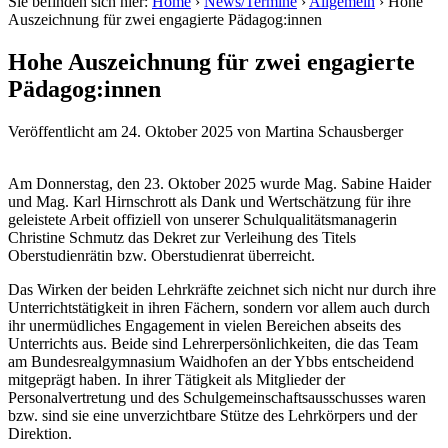
Sie befinden sich hier:
Home
›
News/Termine
›
Allgemein
›
Hohe
Auszeichnung für zwei engagierte Pädagog:innen
Hohe Auszeichnung für zwei engagierte
Pädagog:innen
Veröffentlicht am
24. Oktober 2025
von
Martina Schausberger
Am Donnerstag, den 23. Oktober 2025 wurde Mag. Sabine Haider
und Mag. Karl Hirnschrott als Dank und Wertschätzung für ihre
geleistete Arbeit offiziell von unserer Schulqualitätsmanagerin
Christine Schmutz das Dekret zur Verleihung des Titels
Oberstudienrätin bzw. Oberstudienrat überreicht.
Das Wirken der beiden Lehrkräfte zeichnet sich nicht nur durch ihre
Unterrichtstätigkeit in ihren Fächern, sondern vor allem auch durch
ihr unermüdliches Engagement in vielen Bereichen abseits des
Unterrichts aus. Beide sind Lehrerpersönlichkeiten, die das Team
am Bundesrealgymnasium Waidhofen an der Ybbs entscheidend
mitgeprägt haben. In ihrer Tätigkeit als Mitglieder der
Personalvertretung und des Schulgemeinschaftsausschusses waren
bzw. sind sie eine unverzichtbare Stütze des Lehrkörpers und der
Direktion.