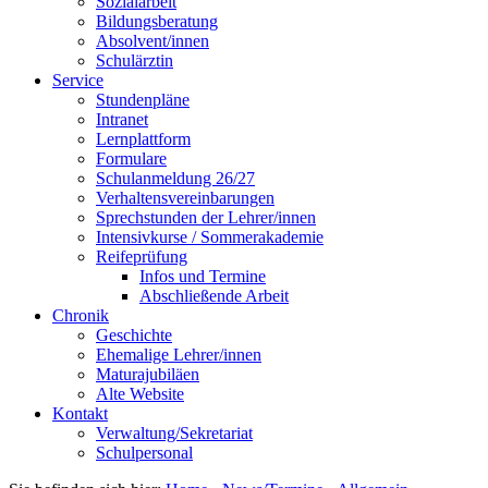
Sozialarbeit
Bildungsberatung
Absolvent/innen
Schulärztin
Service
Stundenpläne
Intranet
Lernplattform
Formulare
Schulanmeldung 26/27
Verhaltensvereinbarungen
Sprechstunden der Lehrer/innen
Intensivkurse / Sommerakademie
Reifeprüfung
Infos und Termine
Abschließende Arbeit
Chronik
Geschichte
Ehemalige Lehrer/innen
Maturajubiläen
Alte Website
Kontakt
Verwaltung/Sekretariat
Schulpersonal