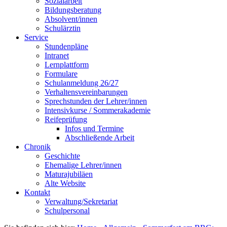
Sozialarbeit
Bildungsberatung
Absolvent/innen
Schulärztin
Service
Stundenpläne
Intranet
Lernplattform
Formulare
Schulanmeldung 26/27
Verhaltensvereinbarungen
Sprechstunden der Lehrer/innen
Intensivkurse / Sommerakademie
Reifeprüfung
Infos und Termine
Abschließende Arbeit
Chronik
Geschichte
Ehemalige Lehrer/innen
Maturajubiläen
Alte Website
Kontakt
Verwaltung/Sekretariat
Schulpersonal