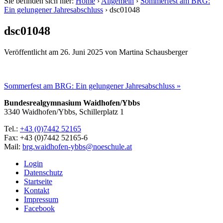
Sie befinden sich hier:
Home
›
Allgemein
›
Sommerfest am BRG:
Ein gelungener Jahresabschluss
›
dsc01048
dsc01048
Veröffentlicht am
26. Juni 2025
von
Martina Schausberger
Sommerfest am BRG: Ein gelungener Jahresabschluss »
Bundesrealgymnasium Waidhofen/Ybbs
3340 Waidhofen/Ybbs, Schillerplatz 1
Tel.:
+43 (0)7442 52165
Fax: +43 (0)7442 52165-6
Mail:
brg.waidhofen-ybbs@noeschule.at
Login
Datenschutz
Startseite
Kontakt
Impressum
Facebook