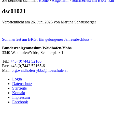
Sie befinden sich hier:
Home
›
Allgemein
›
Sommerfest am BRG: Ein 
dsc01021
Veröffentlicht am
26. Juni 2025
von
Martina Schausberger
Sommerfest am BRG: Ein gelungener Jahresabschluss »
Bundesrealgymnasium Waidhofen/Ybbs
3340 Waidhofen/Ybbs, Schillerplatz 1
Tel.:
+43 (0)7442 52165
Fax: +43 (0)7442 52165-6
Mail:
brg.waidhofen-ybbs@noeschule.at
Login
Datenschutz
Startseite
Kontakt
Impressum
Facebook