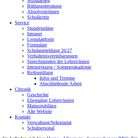
Sozialarbeit
Bildungsberatung
Absolvent/innen
Schulärztin
Service
Stundenpläne
Intranet
Lernplattform
Formulare
Schulanmeldung 26/27
Verhaltensvereinbarungen
Sprechstunden der Lehrer/innen
Intensivkurse / Sommerakademie
Reifeprüfung
Infos und Termine
Abschließende Arbeit
Chronik
Geschichte
Ehemalige Lehrer/innen
Maturajubiläen
Alte Website
Kontakt
Verwaltung/Sekretariat
Schulpersonal