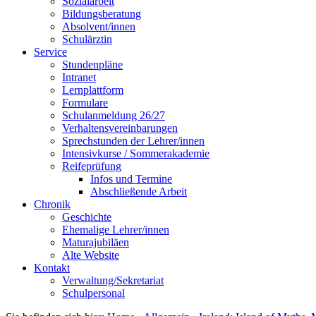
Sozialarbeit
Bildungsberatung
Absolvent/innen
Schulärztin
Service
Stundenpläne
Intranet
Lernplattform
Formulare
Schulanmeldung 26/27
Verhaltensvereinbarungen
Sprechstunden der Lehrer/innen
Intensivkurse / Sommerakademie
Reifeprüfung
Infos und Termine
Abschließende Arbeit
Chronik
Geschichte
Ehemalige Lehrer/innen
Maturajubiläen
Alte Website
Kontakt
Verwaltung/Sekretariat
Schulpersonal