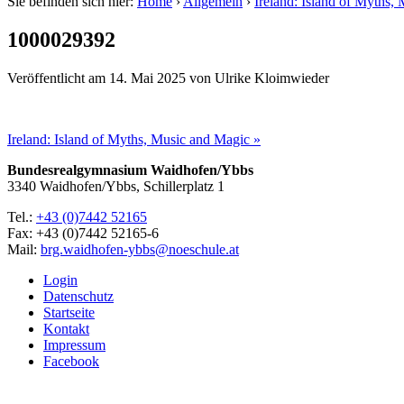
Sie befinden sich hier:
Home
›
Allgemein
›
Ireland: Island of Myths,
1000029392
Veröffentlicht am
14. Mai 2025
von
Ulrike Kloimwieder
Ireland: Island of Myths, Music and Magic »
Bundesrealgymnasium Waidhofen/Ybbs
3340 Waidhofen/Ybbs, Schillerplatz 1
Tel.:
+43 (0)7442 52165
Fax: +43 (0)7442 52165-6
Mail:
brg.waidhofen-ybbs@noeschule.at
Login
Datenschutz
Startseite
Kontakt
Impressum
Facebook