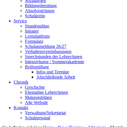
Sozialarbeit
Bildungsberatung
Absolvent/innen
Schulärztin
Service
Stundenpläne
Intranet
Lernplattform
Formulare
Schulanmeldung 26/27
Verhaltensvereinbarungen
Sprechstunden der Lehrer/innen
Intensivkurse / Sommerakademie
Reifeprüfung
Infos und Termine
Abschließende Arbeit
Chronik
Geschichte
Ehemalige Lehrer/innen
Maturajubiläen
Alte Website
Kontakt
Verwaltung/Sekretariat
Schulpersonal