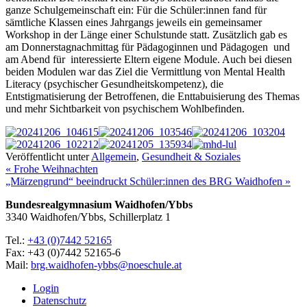
ganze Schulgemeinschaft ein: Für die Schüler:innen fand für
sämtliche Klassen eines Jahrgangs jeweils ein gemeinsamer
Workshop in der Länge einer Schulstunde statt. Zusätzlich gab es
am Donnerstagnachmittag für Pädagoginnen und Pädagogen und
am Abend für interessierte Eltern eigene Module. Auch bei diesen
beiden Modulen war das Ziel die Vermittlung von Mental Health
Literacy (psychischer Gesundheitskompetenz), die
Entstigmatisierung der Betroffenen, die Enttabuisierung des Themas
und mehr Sichtbarkeit von psychischem Wohlbefinden.
Veröffentlicht unter
Allgemein
,
Gesundheit & Soziales
« Frohe Weihnachten
„Märzengrund“ beeindruckt Schüler:innen des BRG Waidhofen »
Bundesrealgymnasium Waidhofen/Ybbs
3340 Waidhofen/Ybbs, Schillerplatz 1
Tel.:
+43 (0)7442 52165
Fax: +43 (0)7442 52165-6
Mail:
brg.waidhofen-ybbs@noeschule.at
Login
Datenschutz