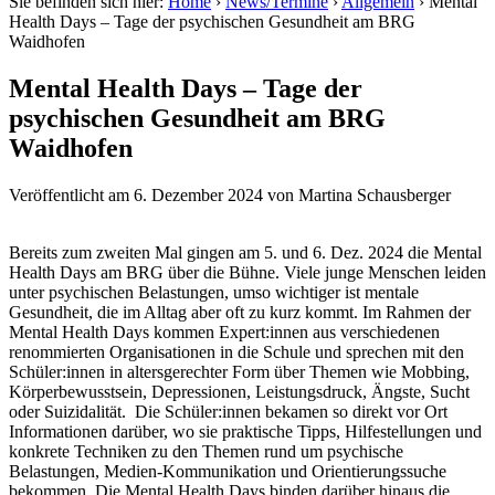
Sie befinden sich hier:
Home
›
News/Termine
›
Allgemein
›
Mental
Health Days – Tage der psychischen Gesundheit am BRG
Waidhofen
Mental Health Days – Tage der
psychischen Gesundheit am BRG
Waidhofen
Veröffentlicht am
6. Dezember 2024
von
Martina Schausberger
Bereits zum zweiten Mal gingen am 5. und 6. Dez. 2024 die Mental
Health Days am BRG über die Bühne. Viele junge Menschen leiden
unter psychischen Belastungen, umso wichtiger ist mentale
Gesundheit, die im Alltag aber oft zu kurz kommt. Im Rahmen der
Mental Health Days kommen Expert:innen aus verschiedenen
renommierten Organisationen in die Schule und sprechen mit den
Schüler:innen in altersgerechter Form über Themen wie Mobbing,
Körperbewusstsein, Depressionen, Leistungsdruck, Ängste, Sucht
oder Suizidalität. Die Schüler:innen bekamen so direkt vor Ort
Informationen darüber, wo sie praktische Tipps, Hilfestellungen und
konkrete Techniken zu den Themen rund um psychische
Belastungen, Medien-Kommunikation und Orientierungssuche
bekommen. Die Mental Health Days binden darüber hinaus die