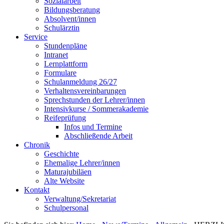
Sozialarbeit
Bildungsberatung
Absolvent/innen
Schulärztin
Service
Stundenpläne
Intranet
Lernplattform
Formulare
Schulanmeldung 26/27
Verhaltensvereinbarungen
Sprechstunden der Lehrer/innen
Intensivkurse / Sommerakademie
Reifeprüfung
Infos und Termine
Abschließende Arbeit
Chronik
Geschichte
Ehemalige Lehrer/innen
Maturajubiläen
Alte Website
Kontakt
Verwaltung/Sekretariat
Schulpersonal