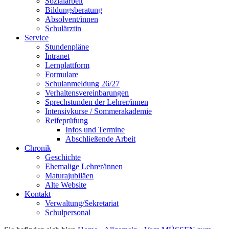
Sozialarbeit
Bildungsberatung
Absolvent/innen
Schulärztin
Service
Stundenpläne
Intranet
Lernplattform
Formulare
Schulanmeldung 26/27
Verhaltensvereinbarungen
Sprechstunden der Lehrer/innen
Intensivkurse / Sommerakademie
Reifeprüfung
Infos und Termine
Abschließende Arbeit
Chronik
Geschichte
Ehemalige Lehrer/innen
Maturajubiläen
Alte Website
Kontakt
Verwaltung/Sekretariat
Schulpersonal