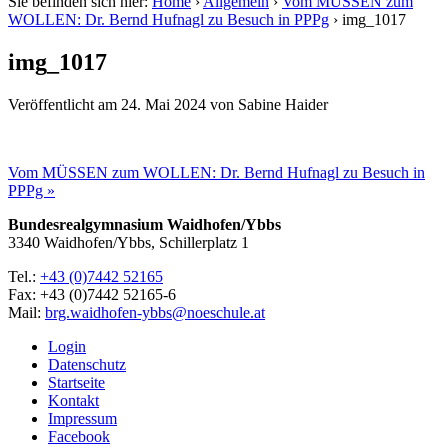
Sie befinden sich hier:
Home
›
Allgemein
›
Vom MÜSSEN zum
WOLLEN: Dr. Bernd Hufnagl zu Besuch in PPPg
›
img_1017
img_1017
Veröffentlicht am
24. Mai 2024
von
Sabine Haider
Vom MÜSSEN zum WOLLEN: Dr. Bernd Hufnagl zu Besuch in
PPPg »
Bundesrealgymnasium Waidhofen/Ybbs
3340 Waidhofen/Ybbs, Schillerplatz 1
Tel.:
+43 (0)7442 52165
Fax: +43 (0)7442 52165-6
Mail:
brg.waidhofen-ybbs@noeschule.at
Login
Datenschutz
Startseite
Kontakt
Impressum
Facebook