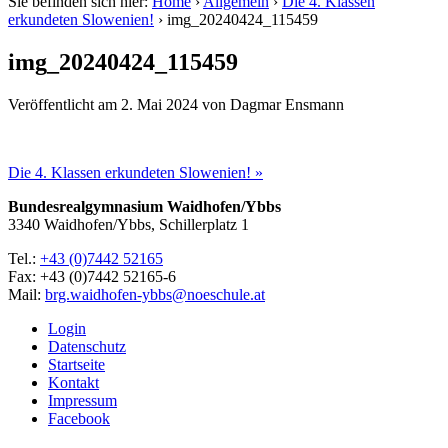
Sie befinden sich hier:
Home
›
Allgemein
›
Die 4. Klassen
erkundeten Slowenien!
›
img_20240424_115459
img_20240424_115459
Veröffentlicht am
2. Mai 2024
von
Dagmar Ensmann
Die 4. Klassen erkundeten Slowenien! »
Bundesrealgymnasium Waidhofen/Ybbs
3340 Waidhofen/Ybbs, Schillerplatz 1
Tel.:
+43 (0)7442 52165
Fax: +43 (0)7442 52165-6
Mail:
brg.waidhofen-ybbs@noeschule.at
Login
Datenschutz
Startseite
Kontakt
Impressum
Facebook