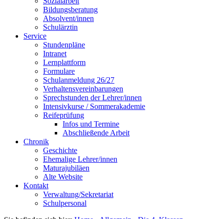
Sozialarbeit
Bildungsberatung
Absolvent/innen
Schulärztin
Service
Stundenpläne
Intranet
Lernplattform
Formulare
Schulanmeldung 26/27
Verhaltensvereinbarungen
Sprechstunden der Lehrer/innen
Intensivkurse / Sommerakademie
Reifeprüfung
Infos und Termine
Abschließende Arbeit
Chronik
Geschichte
Ehemalige Lehrer/innen
Maturajubiläen
Alte Website
Kontakt
Verwaltung/Sekretariat
Schulpersonal