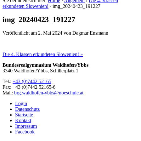
Sie befinden sich hier:
Home
›
Allgemein
›
Die 4. Klassen
erkundeten Slowenien!
›
img_20240423_191227
img_20240423_191227
Veröffentlicht am
2. Mai 2024
von
Dagmar Ensmann
Die 4. Klassen erkundeten Slowenien! »
Bundesrealgymnasium Waidhofen/Ybbs
3340 Waidhofen/Ybbs, Schillerplatz 1
Tel.:
+43 (0)7442 52165
Fax: +43 (0)7442 52165-6
Mail:
brg.waidhofen-ybbs@noeschule.at
Login
Datenschutz
Startseite
Kontakt
Impressum
Facebook