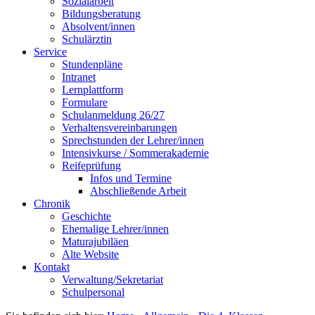
Sozialarbeit
Bildungsberatung
Absolvent/innen
Schulärztin
Service
Stundenpläne
Intranet
Lernplattform
Formulare
Schulanmeldung 26/27
Verhaltensvereinbarungen
Sprechstunden der Lehrer/innen
Intensivkurse / Sommerakademie
Reifeprüfung
Infos und Termine
Abschließende Arbeit
Chronik
Geschichte
Ehemalige Lehrer/innen
Maturajubiläen
Alte Website
Kontakt
Verwaltung/Sekretariat
Schulpersonal