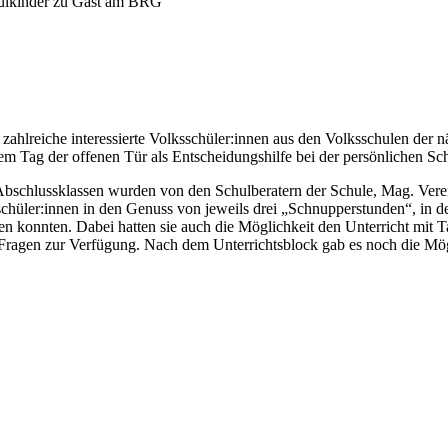
ulkinder zu Gast am BRG
zahlreiche interessierte Volksschüler:innen aus den Volksschulen d
em Tag der offenen Tür als Entscheidungshilfe bei der persönlichen Sc
l-Abschlussklassen wurden von den Schulberatern der Schule, Mag. V
chüler:innen in den Genuss von jeweils drei „Schnupperstunden“, in de
 konnten. Dabei hatten sie auch die Möglichkeit den Unterricht mit Ta
Fragen zur Verfügung. Nach dem Unterrichtsblock gab es noch die Mögl