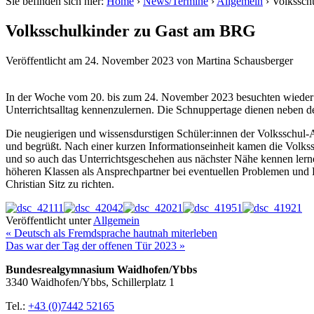
Sie befinden sich hier:
Home
›
News/Termine
›
Allgemein
›
Volkssch
Volksschulkinder zu Gast am BRG
Veröffentlicht am
24. November 2023
von
Martina Schausberger
In der Woche vom 20. bis zum 24. November 2023 besuchten wieder 
Unterrichtsalltag kennenzulernen. Die Schnuppertage dienen neben d
Die neugierigen und wissensdurstigen Schüler:innen der Volksschu
und begrüßt. Nach einer kurzen Informationseinheit kamen die Volkss
und so auch das Unterrichtsgeschehen aus nächster Nähe kennen lernen
höheren Klassen als Ansprechpartner bei eventuellen Problemen und 
Christian Sitz zu richten.
Veröffentlicht unter
Allgemein
« Deutsch als Fremdsprache hautnah miterleben
Das war der Tag der offenen Tür 2023 »
Bundesrealgymnasium Waidhofen/Ybbs
3340 Waidhofen/Ybbs, Schillerplatz 1
Tel.:
+43 (0)7442 52165