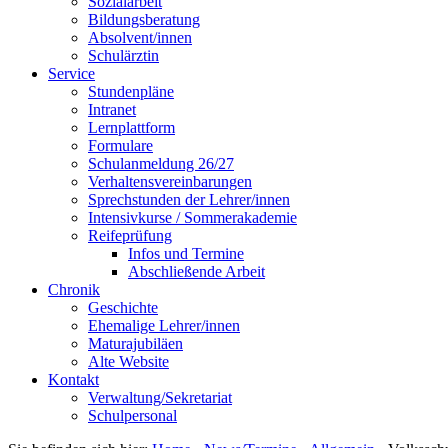
Sozialarbeit
Bildungsberatung
Absolvent/innen
Schulärztin
Service
Stundenpläne
Intranet
Lernplattform
Formulare
Schulanmeldung 26/27
Verhaltensvereinbarungen
Sprechstunden der Lehrer/innen
Intensivkurse / Sommerakademie
Reifeprüfung
Infos und Termine
Abschließende Arbeit
Chronik
Geschichte
Ehemalige Lehrer/innen
Maturajubiläen
Alte Website
Kontakt
Verwaltung/Sekretariat
Schulpersonal