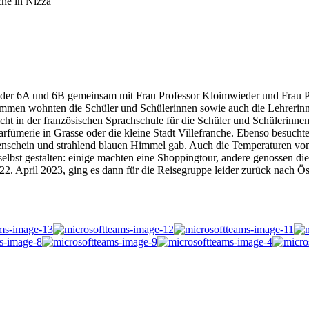
he in Nizza
e der 6A und 6B gemeinsam mit Frau Professor Kloimwieder und Frau 
kommen wohnten die Schüler und Schülerinnen sowie auch die Lehrerinn
ht in der französischen Sprachschule für die Schüler und Schülerinn
arfümerie in Grasse oder die kleine Stadt Villefranche. Ebenso besuc
onnenschein und strahlend blauen Himmel gab. Auch die Temperaturen v
elbst gestalten: einige machten eine Shoppingtour, andere genossen di
 April 2023, ging es dann für die Reisegruppe leider zurück nach Öst