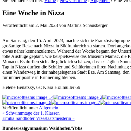
Sie befinden sich hier:
Home
›
News/Termine
›
Allgemein
›
Eine Woc
Eine Woche in Nizza
Veröffentlicht am
2. Mai 2023
von
Martina Schausberger
Am Samstag, den 15. April 2023, machte sich die Französischgrupp
großartige Reise nach Nizza in Südfrankreich zu starten. Dort ange
etwas näher kennenzulernen. Während der Woche begann der Unterric
tolle Ausflüge geplant, wie beispielsweise das Museum Mamac, die P
Monaco. Es durften sich alle glücklich schätzen, dass es täglich S
Tag in Nizza durften die Schüler und Schülerinnen ihren Nachmittag s
einen Wanderweg in der nahegelegenen Stadt Eze. Am Samstag, den 22.
für immer positiv in Erinnerung bleiben.
Helene Benatzky, 6a; Klara Höllmüller 6b
Veröffentlicht unter
Allgemein
« Schwimmtage der 1. Klassen
Emilia Sandhofer-Vizestaatsmeisterin »
Bundesrealgymnasium Waidhofen/Ybbs