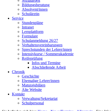
Sozialarbeit
Bildungsberatung
Absolvent/innen
Schulärztin
Service
Stundenpläne
Intranet
Lernplattform
Formulare
Schulanmeldung 26/27
Verhaltensvereinbarungen
Sprechstunden der Lehrer/innen
Intensivkurse / Sommerakademie
Reifeprüfung
Infos und Termine
Abschließende Arbeit
Chronik
Geschichte
Ehemalige Lehrer/innen
Maturajubiläen
Alte Website
Kontakt
Verwaltung/Sekretariat
Schulpersonal