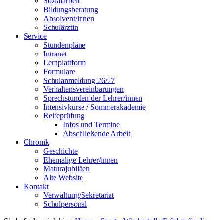
Sozialarbeit
Bildungsberatung
Absolvent/innen
Schulärztin
Service
Stundenpläne
Intranet
Lernplattform
Formulare
Schulanmeldung 26/27
Verhaltensvereinbarungen
Sprechstunden der Lehrer/innen
Intensivkurse / Sommerakademie
Reifeprüfung
Infos und Termine
Abschließende Arbeit
Chronik
Geschichte
Ehemalige Lehrer/innen
Maturajubiläen
Alte Website
Kontakt
Verwaltung/Sekretariat
Schulpersonal