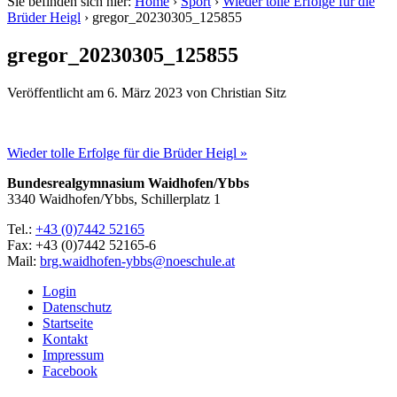
Sie befinden sich hier:
Home
›
Sport
›
Wieder tolle Erfolge für die
Brüder Heigl
›
gregor_20230305_125855
gregor_20230305_125855
Veröffentlicht am
6. März 2023
von
Christian Sitz
Wieder tolle Erfolge für die Brüder Heigl »
Bundesrealgymnasium Waidhofen/Ybbs
3340 Waidhofen/Ybbs, Schillerplatz 1
Tel.:
+43 (0)7442 52165
Fax: +43 (0)7442 52165-6
Mail:
brg.waidhofen-ybbs@noeschule.at
Login
Datenschutz
Startseite
Kontakt
Impressum
Facebook