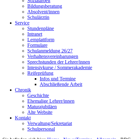
Sozialarbeit
Bildungsberatung
Absolvent/innen
Schulärztin
Service
Stundenpläne
Intranet
Lernplattform
Formulare
Schulanmeldung 26/27
Verhaltensvereinbarungen
Sprechstunden der Lehrer/innen
Intensivkurse / Sommerakademie
Reifeprüfung
Infos und Termine
Abschließende Arbeit
Chronik
Geschichte
Ehemalige Lehrer/innen
Maturajubiläen
Alte Website
Kontakt
Verwaltung/Sekretariat
Schulpersonal