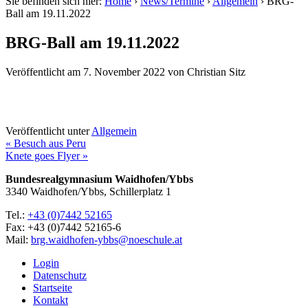
Sie befinden sich hier:
Home
›
News/Termine
›
Allgemein
›
BRG-
Ball am 19.11.2022
BRG-Ball am 19.11.2022
Veröffentlicht am
7. November 2022
von
Christian Sitz
Veröffentlicht unter
Allgemein
« Besuch aus Peru
Knete goes Flyer »
Bundesrealgymnasium Waidhofen/Ybbs
3340 Waidhofen/Ybbs, Schillerplatz 1
Tel.:
+43 (0)7442 52165
Fax: +43 (0)7442 52165-6
Mail:
brg.waidhofen-ybbs@noeschule.at
Login
Datenschutz
Startseite
Kontakt