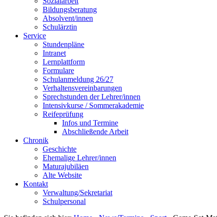
Sozialarbeit
Bildungsberatung
Absolvent/innen
Schulärztin
Service
Stundenpläne
Intranet
Lernplattform
Formulare
Schulanmeldung 26/27
Verhaltensvereinbarungen
Sprechstunden der Lehrer/innen
Intensivkurse / Sommerakademie
Reifeprüfung
Infos und Termine
Abschließende Arbeit
Chronik
Geschichte
Ehemalige Lehrer/innen
Maturajubiläen
Alte Website
Kontakt
Verwaltung/Sekretariat
Schulpersonal