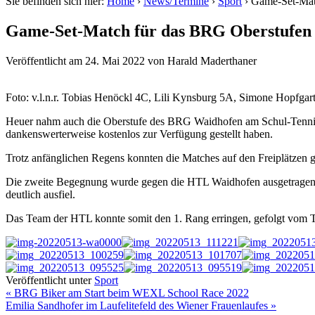
Sie befinden sich hier:
Home
›
News/Termine
›
Sport
›
Game-Set-Mat
Game-Set-Match für das BRG Oberstufen
Veröffentlicht am
24. Mai 2022
von
Harald Maderthaner
Foto: v.l.n.r. Tobias Henöckl 4C, Lili Kynsburg 5A, Simone Hopfgar
Heuer nahm auch die Oberstufe des BRG Waidhofen am Schul-Tennis-
dankenswerterweise kostenlos zur Verfügung gestellt haben.
Trotz anfänglichen Regens konnten die Matches auf den Freiplätzen
Die zweite Begegnung wurde gegen die HTL Waidhofen ausgetragen. E
deutlich ausfiel.
Das Team der HTL konnte somit den 1. Rang erringen, gefolgt vom
Veröffentlicht unter
Sport
« BRG Biker am Start beim WEXL School Race 2022
Emilia Sandhofer im Laufelitefeld des Wiener Frauenlaufes »