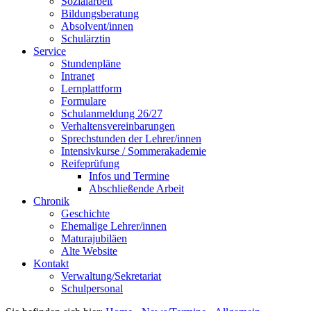
Sozialarbeit
Bildungsberatung
Absolvent/innen
Schulärztin
Service
Stundenpläne
Intranet
Lernplattform
Formulare
Schulanmeldung 26/27
Verhaltensvereinbarungen
Sprechstunden der Lehrer/innen
Intensivkurse / Sommerakademie
Reifeprüfung
Infos und Termine
Abschließende Arbeit
Chronik
Geschichte
Ehemalige Lehrer/innen
Maturajubiläen
Alte Website
Kontakt
Verwaltung/Sekretariat
Schulpersonal