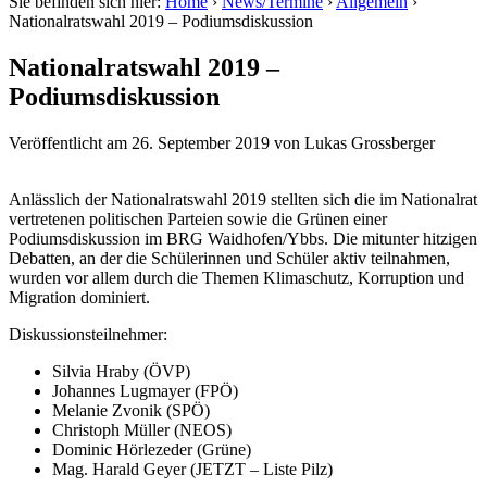
Sie befinden sich hier:
Home
›
News/Termine
›
Allgemein
›
Nationalratswahl 2019 – Podiumsdiskussion
Nationalratswahl 2019 –
Podiumsdiskussion
Veröffentlicht am
26. September 2019
von
Lukas Grossberger
Anlässlich der Nationalratswahl 2019 stellten sich die im Nationalrat
vertretenen politischen Parteien sowie die Grünen einer
Podiumsdiskussion im BRG Waidhofen/Ybbs. Die mitunter hitzigen
Debatten, an der die Schülerinnen und Schüler aktiv teilnahmen,
wurden vor allem durch die Themen Klimaschutz, Korruption und
Migration dominiert.
Diskussionsteilnehmer:
Silvia Hraby (ÖVP)
Johannes Lugmayer (FPÖ)
Melanie Zvonik (SPÖ)
Christoph Müller (NEOS)
Dominic Hörlezeder (Grüne)
Mag. Harald Geyer (JETZT – Liste Pilz)