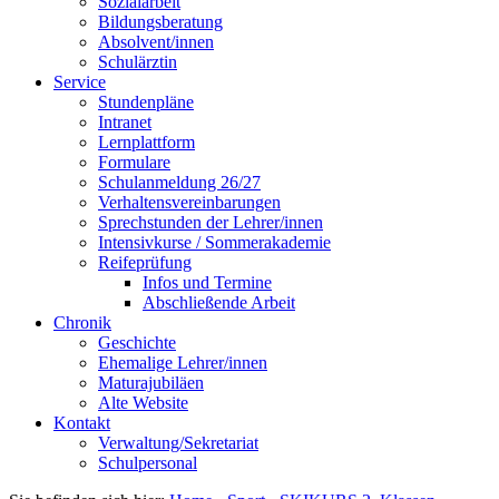
Sozialarbeit
Bildungsberatung
Absolvent/innen
Schulärztin
Service
Stundenpläne
Intranet
Lernplattform
Formulare
Schulanmeldung 26/27
Verhaltensvereinbarungen
Sprechstunden der Lehrer/innen
Intensivkurse / Sommerakademie
Reifeprüfung
Infos und Termine
Abschließende Arbeit
Chronik
Geschichte
Ehemalige Lehrer/innen
Maturajubiläen
Alte Website
Kontakt
Verwaltung/Sekretariat
Schulpersonal