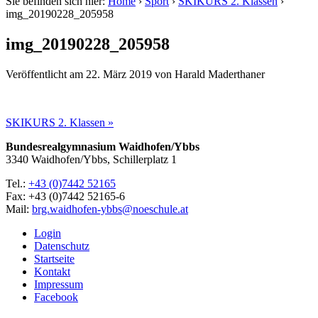
Sie befinden sich hier:
Home
›
Sport
›
SKIKURS 2. Klassen
›
img_20190228_205958
img_20190228_205958
Veröffentlicht am
22. März 2019
von
Harald Maderthaner
SKIKURS 2. Klassen »
Bundesrealgymnasium Waidhofen/Ybbs
3340 Waidhofen/Ybbs, Schillerplatz 1
Tel.:
+43 (0)7442 52165
Fax: +43 (0)7442 52165-6
Mail:
brg.waidhofen-ybbs@noeschule.at
Login
Datenschutz
Startseite
Kontakt
Impressum
Facebook