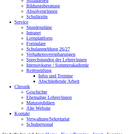
Sozialarbeit
Bildungsberatung
Absolvent/innen
Schulärztin
Service
Stundenpläne
Intranet
Lernplattform
Formulare
Schulanmeldung 26/27
Verhaltensvereinbarungen
Sprechstunden der Lehrer/innen
Intensivkurse / Sommerakademie
Reifeprüfung
Infos und Termine
Abschließende Arbeit
Chronik
Geschichte
Ehemalige Lehrer/innen
Maturajubiläen
Alte Website
Kontakt
Verwaltung/Sekretariat
Schulpersonal