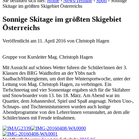
Sie befinden sich hier:
Home
›
News/Termine
›
Sport
›
Sonnige
Skitage im größten Skigebiet Österreichs
Sonnige Skitage im größten Skigebiet
Österreichs
Veröffentlicht am
11. April 2016
von
Christoph Hagen
Gruppe von Kursleiter Mag. Christoph Hagen
Mit Aussicht auf schönes Wetter fuhren die Schüler/innen der 3.
Klassen des BRG Waidhofen an der Ybbs nach
Saalbach/Hinterglemm, um dort ihre Wintersportwoche, unter der
Leitung von Mag. Christoph Hagen, zu verbringen. Ein
Tiefschneetag und vier Sonnentage ergaben sich für die Skifahrer
und Snowboarder vom 13. bis 18. März. Am Abend war im
Quartier, dem Johanneshof, Spiel und Spaß angesagt. Neben Uno-,
Schnaps- und Tischtennisturnieren wurden auch lustige
Abendprogramme von den Lehrer/innen veranstaltet, an dem alle
Schüler/innen mit Freude teilnahmen.