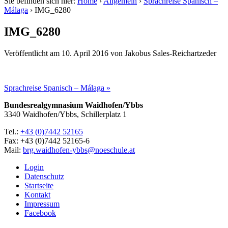
Sie befinden sich hier:
Home
›
Allgemein
›
Sprachreise Spanisch –
Málaga
›
IMG_6280
IMG_6280
Veröffentlicht am
10. April 2016
von
Jakobus Sales-Reichartzeder
Sprachreise Spanisch – Málaga »
Bundesrealgymnasium Waidhofen/Ybbs
3340 Waidhofen/Ybbs, Schillerplatz 1
Tel.:
+43 (0)7442 52165
Fax: +43 (0)7442 52165-6
Mail:
brg.waidhofen-ybbs@noeschule.at
Login
Datenschutz
Startseite
Kontakt
Impressum
Facebook