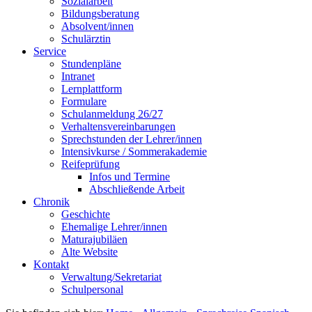
Sozialarbeit
Bildungsberatung
Absolvent/innen
Schulärztin
Service
Stundenpläne
Intranet
Lernplattform
Formulare
Schulanmeldung 26/27
Verhaltensvereinbarungen
Sprechstunden der Lehrer/innen
Intensivkurse / Sommerakademie
Reifeprüfung
Infos und Termine
Abschließende Arbeit
Chronik
Geschichte
Ehemalige Lehrer/innen
Maturajubiläen
Alte Website
Kontakt
Verwaltung/Sekretariat
Schulpersonal