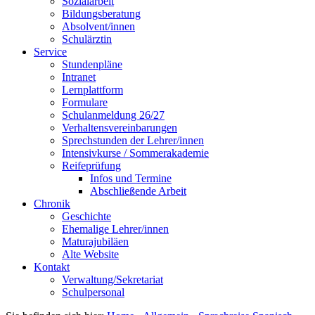
Sozialarbeit
Bildungsberatung
Absolvent/innen
Schulärztin
Service
Stundenpläne
Intranet
Lernplattform
Formulare
Schulanmeldung 26/27
Verhaltensvereinbarungen
Sprechstunden der Lehrer/innen
Intensivkurse / Sommerakademie
Reifeprüfung
Infos und Termine
Abschließende Arbeit
Chronik
Geschichte
Ehemalige Lehrer/innen
Maturajubiläen
Alte Website
Kontakt
Verwaltung/Sekretariat
Schulpersonal