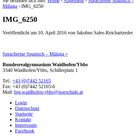
Sie befinden sich hier:
Home
›
Allgemein
›
Sprachreise Spanisch –
Málaga
›
IMG_6250
IMG_6250
Veröffentlicht am
10. April 2016
von
Jakobus Sales-Reichartzeder
Sprachreise Spanisch – Málaga »
Bundesrealgymnasium Waidhofen/Ybbs
3340 Waidhofen/Ybbs, Schillerplatz 1
Tel.:
+43 (0)7442 52165
Fax: +43 (0)7442 52165-6
Mail:
brg.waidhofen-ybbs@noeschule.at
Login
Datenschutz
Startseite
Kontakt
Impressum
Facebook