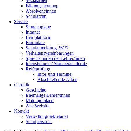
Sozialarbeit
Bildungsberatung
Absolvent/innen
Schulärztin
Service
Stundenpläne
Intranet
Lernplattform
Formulare
Schulanmeldung 26/27
Verhaltensvereinbarungen
Sprechstunden der Lehrer/innen
Intensivkurse / Sommerakademie
Reifeprüfung
Infos und Termine
Abschließende Arbeit
Chronik
Geschichte
Ehemalige Lehrer/innen
Maturajubiläen
Alte Website
Kontakt
Verwaltung/Sekretariat
Schulpersonal