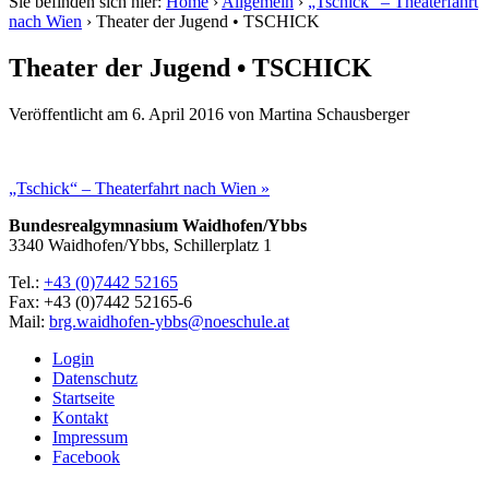
Sie befinden sich hier:
Home
›
Allgemein
›
„Tschick“ – Theaterfahrt
nach Wien
›
Theater der Jugend • TSCHICK
Theater der Jugend • TSCHICK
Veröffentlicht am
6. April 2016
von
Martina Schausberger
„Tschick“ – Theaterfahrt nach Wien »
Bundesrealgymnasium Waidhofen/Ybbs
3340 Waidhofen/Ybbs, Schillerplatz 1
Tel.:
+43 (0)7442 52165
Fax: +43 (0)7442 52165-6
Mail:
brg.waidhofen-ybbs@noeschule.at
Login
Datenschutz
Startseite
Kontakt
Impressum
Facebook