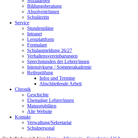
Sozialarbeit
Bildungsberatung
Absolvent/innen
Schulärztin
Service
Stundenpläne
Intranet
Lernplattform
Formulare
Schulanmeldung 26/27
Verhaltensvereinbarungen
Sprechstunden der Lehrer/innen
Intensivkurse / Sommerakademie
Reifeprüfung
Infos und Termine
Abschließende Arbeit
Chronik
Geschichte
Ehemalige Lehrer/innen
Maturajubiläen
Alte Website
Kontakt
Verwaltung/Sekretariat
Schulpersonal