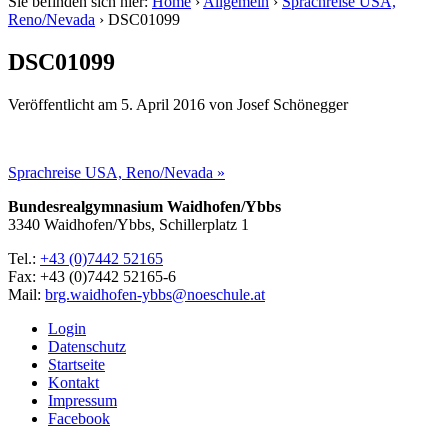
Sie befinden sich hier:
Home
›
Allgemein
›
Sprachreise USA,
Reno/Nevada
›
DSC01099
DSC01099
Veröffentlicht am
5. April 2016
von
Josef Schönegger
Sprachreise USA, Reno/Nevada »
Bundesrealgymnasium Waidhofen/Ybbs
3340 Waidhofen/Ybbs, Schillerplatz 1
Tel.:
+43 (0)7442 52165
Fax: +43 (0)7442 52165-6
Mail:
brg.waidhofen-ybbs@noeschule.at
Login
Datenschutz
Startseite
Kontakt
Impressum
Facebook