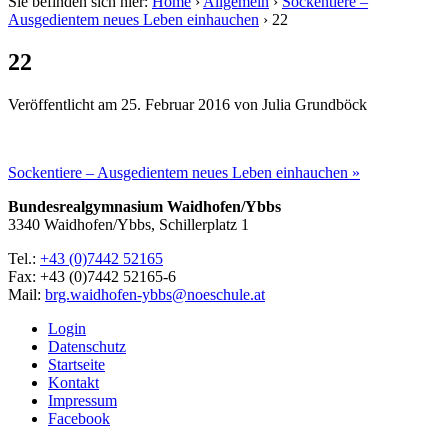
Sie befinden sich hier:
Home
›
Allgemein
›
Sockentiere –
Ausgedientem neues Leben einhauchen
›
22
22
Veröffentlicht am
25. Februar 2016
von
Julia Grundböck
Sockentiere – Ausgedientem neues Leben einhauchen »
Bundesrealgymnasium Waidhofen/Ybbs
3340 Waidhofen/Ybbs, Schillerplatz 1
Tel.:
+43 (0)7442 52165
Fax: +43 (0)7442 52165-6
Mail:
brg.waidhofen-ybbs@noeschule.at
Login
Datenschutz
Startseite
Kontakt
Impressum
Facebook