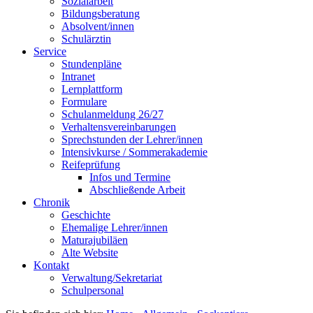
Sozialarbeit
Bildungsberatung
Absolvent/innen
Schulärztin
Service
Stundenpläne
Intranet
Lernplattform
Formulare
Schulanmeldung 26/27
Verhaltensvereinbarungen
Sprechstunden der Lehrer/innen
Intensivkurse / Sommerakademie
Reifeprüfung
Infos und Termine
Abschließende Arbeit
Chronik
Geschichte
Ehemalige Lehrer/innen
Maturajubiläen
Alte Website
Kontakt
Verwaltung/Sekretariat
Schulpersonal