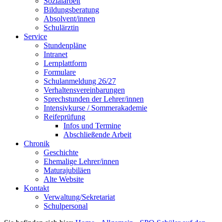
Sozialarbeit
Bildungsberatung
Absolvent/innen
Schulärztin
Service
Stundenpläne
Intranet
Lernplattform
Formulare
Schulanmeldung 26/27
Verhaltensvereinbarungen
Sprechstunden der Lehrer/innen
Intensivkurse / Sommerakademie
Reifeprüfung
Infos und Termine
Abschließende Arbeit
Chronik
Geschichte
Ehemalige Lehrer/innen
Maturajubiläen
Alte Website
Kontakt
Verwaltung/Sekretariat
Schulpersonal