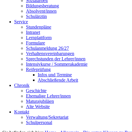
Sozialarbeit
Bildungsberatung
Absolvent/innen
Schulärztin
Service
Stundenpläne
Intranet
Lernplattform
Formulare
Schulanmeldung 26/27
Verhaltensvereinbarungen
Sprechstunden der Lehrer/innen
Intensivkurse / Sommerakademie
Reifeprüfung
Infos und Termine
Abschließende Arbeit
Chronik
Geschichte
Ehemalige Lehrer/innen
Maturajubiläen
Alte Website
Kontakt
Verwaltung/Sekretariat
Schulpersonal