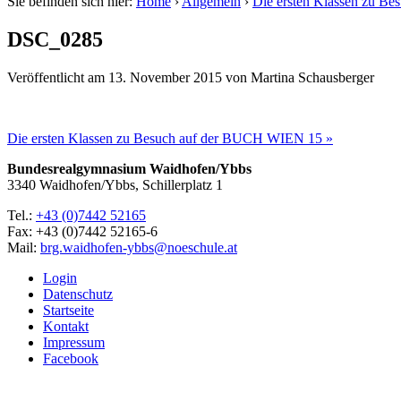
Sie befinden sich hier:
Home
›
Allgemein
›
Die ersten Klassen zu B
DSC_0285
Veröffentlicht am
13. November 2015
von
Martina Schausberger
Die ersten Klassen zu Besuch auf der BUCH WIEN 15 »
Bundesrealgymnasium Waidhofen/Ybbs
3340 Waidhofen/Ybbs, Schillerplatz 1
Tel.:
+43 (0)7442 52165
Fax: +43 (0)7442 52165-6
Mail:
brg.waidhofen-ybbs@noeschule.at
Login
Datenschutz
Startseite
Kontakt
Impressum
Facebook