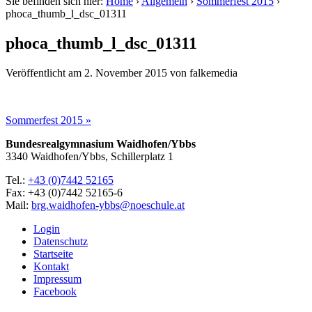
Sie befinden sich hier:
Home
›
Allgemein
›
Sommerfest 2015
›
phoca_thumb_l_dsc_01311
phoca_thumb_l_dsc_01311
Veröffentlicht am
2. November 2015
von
falkemedia
Sommerfest 2015 »
Bundesrealgymnasium Waidhofen/Ybbs
3340 Waidhofen/Ybbs, Schillerplatz 1
Tel.:
+43 (0)7442 52165
Fax: +43 (0)7442 52165-6
Mail:
brg.waidhofen-ybbs@noeschule.at
Login
Datenschutz
Startseite
Kontakt
Impressum
Facebook