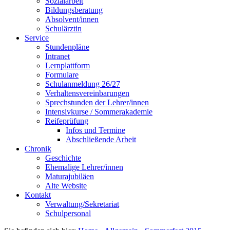
Sozialarbeit
Bildungsberatung
Absolvent/innen
Schulärztin
Service
Stundenpläne
Intranet
Lernplattform
Formulare
Schulanmeldung 26/27
Verhaltensvereinbarungen
Sprechstunden der Lehrer/innen
Intensivkurse / Sommerakademie
Reifeprüfung
Infos und Termine
Abschließende Arbeit
Chronik
Geschichte
Ehemalige Lehrer/innen
Maturajubiläen
Alte Website
Kontakt
Verwaltung/Sekretariat
Schulpersonal