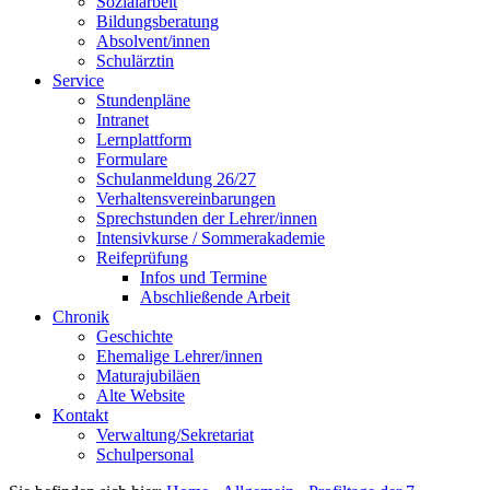
Sozialarbeit
Bildungsberatung
Absolvent/innen
Schulärztin
Service
Stundenpläne
Intranet
Lernplattform
Formulare
Schulanmeldung 26/27
Verhaltensvereinbarungen
Sprechstunden der Lehrer/innen
Intensivkurse / Sommerakademie
Reifeprüfung
Infos und Termine
Abschließende Arbeit
Chronik
Geschichte
Ehemalige Lehrer/innen
Maturajubiläen
Alte Website
Kontakt
Verwaltung/Sekretariat
Schulpersonal