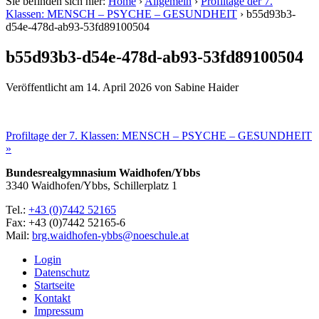
Sie befinden sich hier:
Home
›
Allgemein
›
Profiltage der 7.
Klassen: MENSCH – PSYCHE – GESUNDHEIT
›
b55d93b3-
d54e-478d-ab93-53fd89100504
b55d93b3-d54e-478d-ab93-53fd89100504
Veröffentlicht am
14. April 2026
von
Sabine Haider
Profiltage der 7. Klassen: MENSCH – PSYCHE – GESUNDHEIT
»
Bundesrealgymnasium Waidhofen/Ybbs
3340 Waidhofen/Ybbs, Schillerplatz 1
Tel.:
+43 (0)7442 52165
Fax: +43 (0)7442 52165-6
Mail:
brg.waidhofen-ybbs@noeschule.at
Login
Datenschutz
Startseite
Kontakt
Impressum