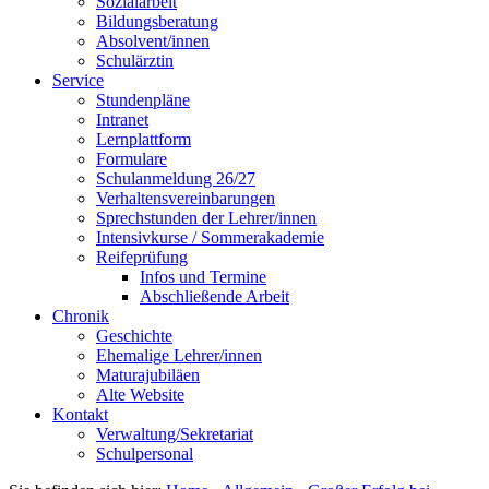
Sozialarbeit
Bildungsberatung
Absolvent/innen
Schulärztin
Service
Stundenpläne
Intranet
Lernplattform
Formulare
Schulanmeldung 26/27
Verhaltensvereinbarungen
Sprechstunden der Lehrer/innen
Intensivkurse / Sommerakademie
Reifeprüfung
Infos und Termine
Abschließende Arbeit
Chronik
Geschichte
Ehemalige Lehrer/innen
Maturajubiläen
Alte Website
Kontakt
Verwaltung/Sekretariat
Schulpersonal