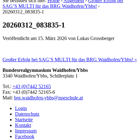
Sie befinden sich hier:
Home
›
Allgemein
›
Großer Erfolg bei
SAG’S MULTI für das BRG Waidhofen/Ybbs!
›
20260312_083835-1
20260312_083835-1
Veröffentlicht am
15. März 2026
von
Lukas Grossberger
Großer Erfolg bei SAG’S MULTI für das BRG Waidhofen/Ybbs! »
Bundesrealgymnasium Waidhofen/Ybbs
3340 Waidhofen/Ybbs, Schillerplatz 1
Tel.:
+43 (0)7442 52165
Fax: +43 (0)7442 52165-6
Mail:
brg.waidhofen-ybbs@noeschule.at
Login
Datenschutz
Startseite
Kontakt
Impressum
Facebook