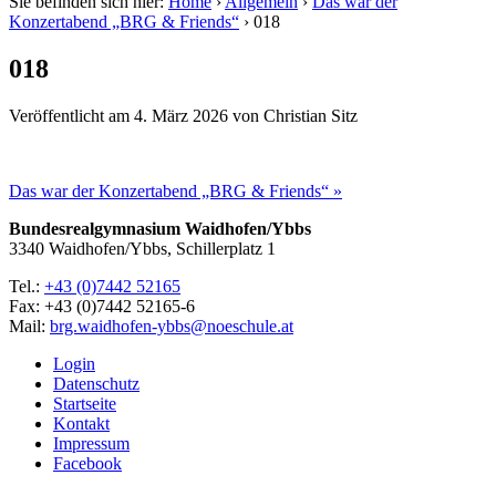
Sie befinden sich hier:
Home
›
Allgemein
›
Das war der
Konzertabend „BRG & Friends“
›
018
018
Veröffentlicht am
4. März 2026
von
Christian Sitz
Das war der Konzertabend „BRG & Friends“ »
Bundesrealgymnasium Waidhofen/Ybbs
3340 Waidhofen/Ybbs, Schillerplatz 1
Tel.:
+43 (0)7442 52165
Fax: +43 (0)7442 52165-6
Mail:
brg.waidhofen-ybbs@noeschule.at
Login
Datenschutz
Startseite
Kontakt
Impressum
Facebook