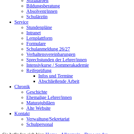
Sozialarbeit
Bildungsberatung
Absolvent/innen
Schulärztin
Service
Stundenpläne
Intranet
Lernplattform
Formulare
Schulanmeldung 26/27
Verhaltensvereinbarungen
Sprechstunden der Lehrer/innen
Intensivkurse / Sommerakademie
Reifeprüfung
Infos und Termine
Abschließende Arbeit
Chronik
Geschichte
Ehemalige Lehrer/innen
Maturajubiläen
Alte Website
Kontakt
Verwaltung/Sekretariat
Schulpersonal