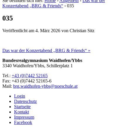
Sie befinden sich hier:
Home
›
Allgemein
›
Das war der
Konzertabend „BRG & Friends“
›
035
035
Veröffentlicht am
4. März 2026
von
Christian Sitz
Das war der Konzertabend „BRG & Friends“ »
Bundesrealgymnasium Waidhofen/Ybbs
3340 Waidhofen/Ybbs, Schillerplatz 1
Tel.:
+43 (0)7442 52165
Fax: +43 (0)7442 52165-6
Mail:
brg.waidhofen-ybbs@noeschule.at
Login
Datenschutz
Startseite
Kontakt
Impressum
Facebook