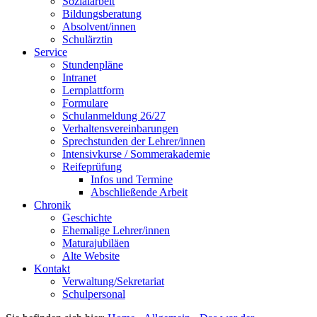
Sozialarbeit
Bildungsberatung
Absolvent/innen
Schulärztin
Service
Stundenpläne
Intranet
Lernplattform
Formulare
Schulanmeldung 26/27
Verhaltensvereinbarungen
Sprechstunden der Lehrer/innen
Intensivkurse / Sommerakademie
Reifeprüfung
Infos und Termine
Abschließende Arbeit
Chronik
Geschichte
Ehemalige Lehrer/innen
Maturajubiläen
Alte Website
Kontakt
Verwaltung/Sekretariat
Schulpersonal