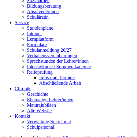
Sozialarbeit
Bildungsberatung
Absolvent/innen
Schulärztin
Service
Stundenpläne
Intranet
Lernplattform
Formulare
Schulanmeldung 26/27
Verhaltensvereinbarungen
Sprechstunden der Lehrer/innen
Intensivkurse / Sommerakademie
Reifeprüfung
Infos und Termine
Abschließende Arbeit
Chronik
Geschichte
Ehemalige Lehrer/innen
Maturajubiläen
Alte Website
Kontakt
Verwaltung/Sekretariat
Schulpersonal