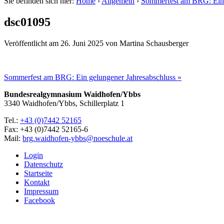
Sie befinden sich hier:
Home
›
Allgemein
›
Sommerfest am BRG: Ein 
dsc01095
Veröffentlicht am
26. Juni 2025
von
Martina Schausberger
Sommerfest am BRG: Ein gelungener Jahresabschluss »
Bundesrealgymnasium Waidhofen/Ybbs
3340 Waidhofen/Ybbs, Schillerplatz 1
Tel.:
+43 (0)7442 52165
Fax: +43 (0)7442 52165-6
Mail:
brg.waidhofen-ybbs@noeschule.at
Login
Datenschutz
Startseite
Kontakt
Impressum
Facebook