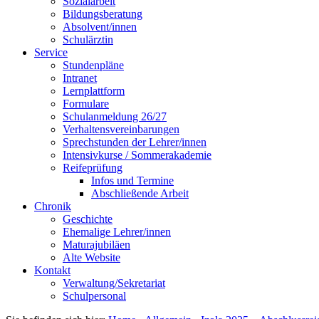
Sozialarbeit
Bildungsberatung
Absolvent/innen
Schulärztin
Service
Stundenpläne
Intranet
Lernplattform
Formulare
Schulanmeldung 26/27
Verhaltensvereinbarungen
Sprechstunden der Lehrer/innen
Intensivkurse / Sommerakademie
Reifeprüfung
Infos und Termine
Abschließende Arbeit
Chronik
Geschichte
Ehemalige Lehrer/innen
Maturajubiläen
Alte Website
Kontakt
Verwaltung/Sekretariat
Schulpersonal