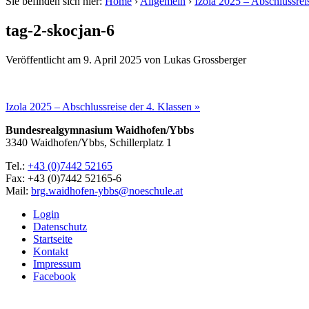
Sie befinden sich hier:
Home
›
Allgemein
›
Izola 2025 – Abschlussrei
tag-2-skocjan-6
Veröffentlicht am
9. April 2025
von
Lukas Grossberger
Izola 2025 – Abschlussreise der 4. Klassen »
Bundesrealgymnasium Waidhofen/Ybbs
3340 Waidhofen/Ybbs, Schillerplatz 1
Tel.:
+43 (0)7442 52165
Fax: +43 (0)7442 52165-6
Mail:
brg.waidhofen-ybbs@noeschule.at
Login
Datenschutz
Startseite
Kontakt
Impressum
Facebook